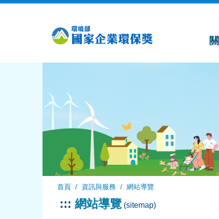
跳
到
主
要
內
容
首頁
資訊與服務
網站導覽
:::
網站導覽
(sitemap)