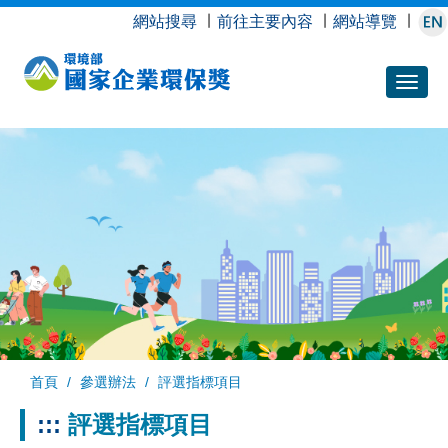
跳
網站搜尋
∣
前往主要內容
∣
網站導覽
∣
到
主
要
內
容
首頁
參選辦法
評選指標項目
:::
評選指標項目