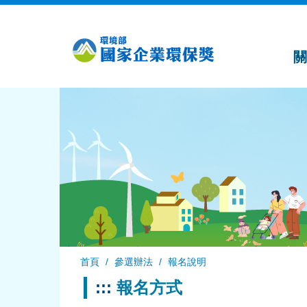
跳
到
主
要
內
容
首頁
參選辦法
報名說明
:::
報名方式