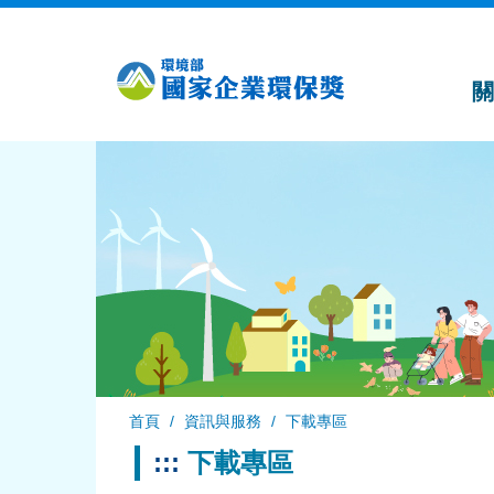
跳
到
主
要
內
容
首頁
資訊與服務
下載專區
:::
下載專區