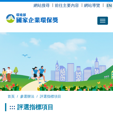
跳
網站搜尋
∣
前往主要內容
∣
網站導覽
∣
到
主
要
內
容
首頁
參選辦法
評選指標項目
:::
評選指標項目