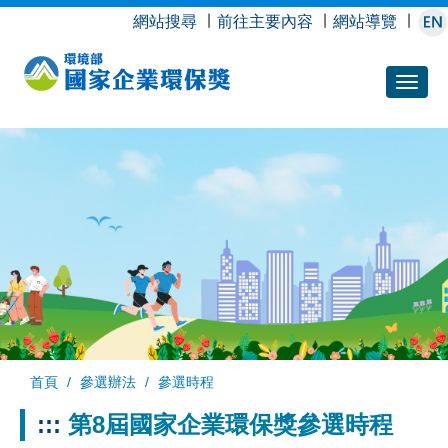
跳
網站搜尋
∣
前往主要內容
∣
網站導覽
∣
到
主
要
內
容
首頁
參選辦法
參選時程
:::
第8屆國家企業環保獎
參選時程