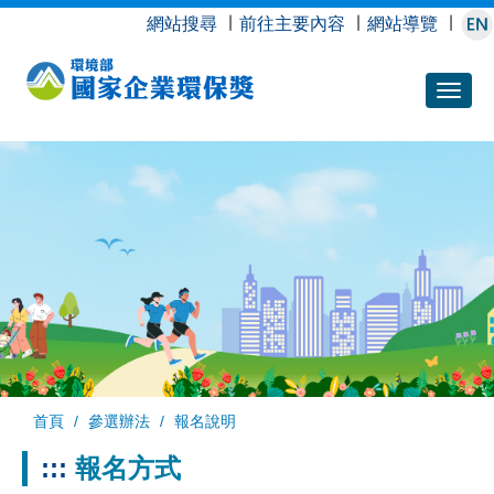
跳
網站搜尋
∣
前往主要內容
∣
網站導覽
∣
到
主
要
內
容
首頁
參選辦法
報名說明
:::
報名方式