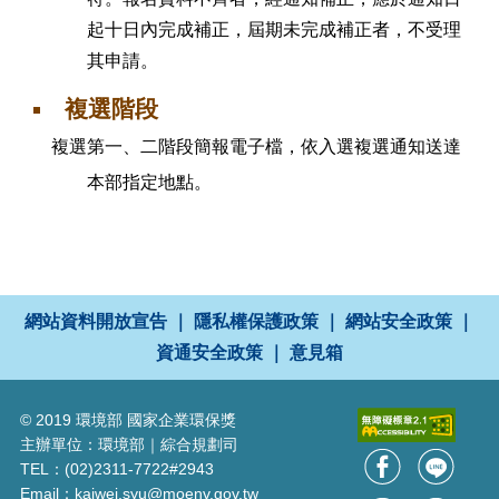
起十日內完成補正，屆期未完成補正者，不受理
其申請。
複選階段
複選第一、二階段簡報電子檔，依入選複選通知送達
本部指定地點。
網站資料開放宣告
｜
隱私權保護政策
｜
網站安全政策
｜
資通安全政策
｜
意見箱
© 2019 環境部 國家企業環保獎
主辦單位：環境部｜綜合規劃司
TEL：(02)2311-7722#2943
Email：kaiwei.syu@moenv.gov.tw